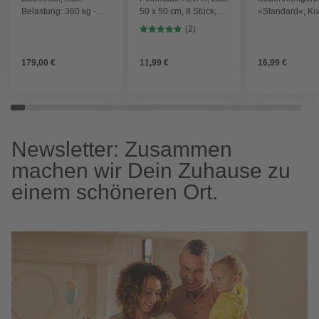
Belastung: 360 kg -
50 x 50 cm, 8 Stück,
»Standard«, Kun
blau
Polyethylen (PE) - blau
- blau
(2)
179,00 €
11,99 €
16,99 €
Newsletter: Zusammen
machen wir Dein Zuhause zu
einem schöneren Ort.