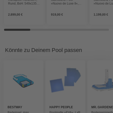
Rund, BxH: 549x135
»Nuovo de Luxe II«,
»Nuovo de Lux
cm, weiß
⌀xH: 360 x 120 cm,
⌀xH: 460 x 12
Komplettset ohne
Komplettset 
2.899,00 €
919,00 €
1.199,00 €
Filteranlage
Filteranlage
Könnte zu Deinem Pool passen
BESTWAY
HAPPY PEOPLE
MR. GARDEN
Badeinsel, max.
Poolmatte »EVA«, LxB:
Bodenreinigerb