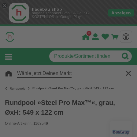
hagebau shop
Anzeigen
hagebau connect GmbH & Co. KG
KOSTENLOS- In Google Play
Wähle jetzt Deinen Markt
Rundpool »Steel Pro Max™«, grau, ØxH: 549 x 122 cm
Rundpools
Rundpool »Steel Pro Max™«, grau,
ØxH: 549 x 122 cm
Online-Artikelnr.: 1163549