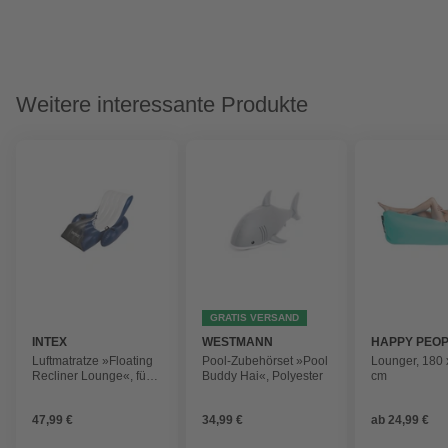
Weitere interessante Produkte
GRATIS VERSAND
INTEX
WESTMANN
HAPPY PEO
Luftmatratze »Floating
Pool-Zubehörset »Pool
Lounger, 180 
Recliner Lounge«, für 1
Buddy Hai«, Polyester
cm
Personen, blau
47,99 €
34,99 €
ab
24,99 €