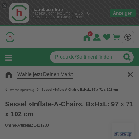
hagebau shop
Anzeigen
hagebau connect GmbH & Co. KG
KOSTENLOS- In Google Play
Wähle jetzt Deinen Markt
Sessel »Inflate-A-Chair«, BxHxL: 97 x 71 x 102 cm
Wasserspielzeug
Sessel »Inflate-A-Chair«, BxHxL: 97 x 71
x 102 cm
Online-Artikelnr.: 1421280