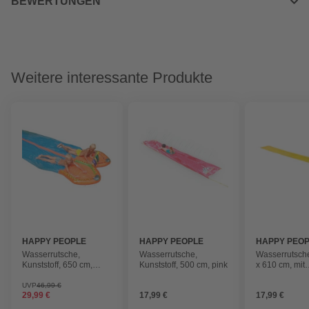
BEWERTUNGEN
Weitere interessante Produkte
HAPPY PEOPLE
HAPPY PEOPLE
HAPPY PEO
Wasserrutsche,
Wasserrutsche,
Wasserrutsche
Kunststoff, 650 cm,
Kunststoff, 500 cm, pink
x 610 cm, mit
mehrfarbig
doppelgewalz
Sicherheitska
UVP
46,99 €
29,99 €
17,99 €
17,99 €