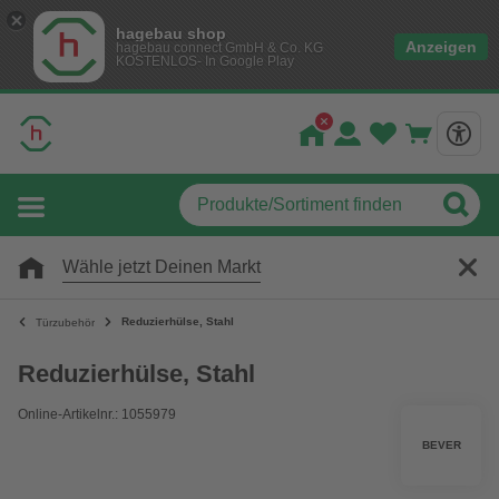
hagebau shop
Anzeigen
hagebau connect GmbH & Co. KG
KOSTENLOS- In Google Play
Wähle jetzt Deinen Markt
Reduzierhülse, Stahl
Türzubehör
Reduzierhülse, Stahl
Online-Artikelnr.: 1055979
BEVER