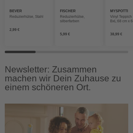
BEVER
FISCHER
MYSPOTTI
Reduzierhülse, Stahl
Reduzierhülse,
Vinyl Teppich 
silberfarben
BxL:68 cm x 6
weiß|schwarz
2,99 €
5,99 €
38,99 €
Newsletter: Zusammen
machen wir Dein Zuhause zu
einem schöneren Ort.