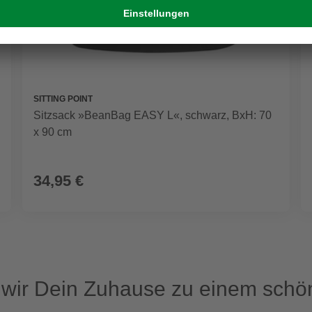
SITTING POINT
Sitzsack »BeanBag EASY L«, schwarz, BxH: 70
x 90 cm
34,95 €
ir Dein Zuhause zu einem schön