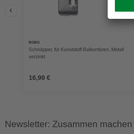
RORO
Schnäpper, für Kunststoff-Balkontüren, Metall
verzinkt
16,99 €
Newsletter: Zusammen machen w