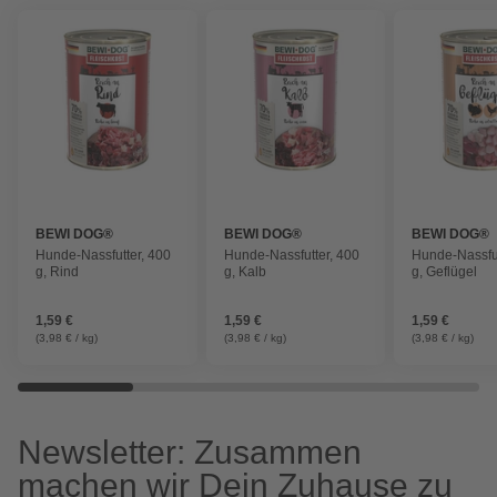
BEWI DOG®
BEWI DOG®
BEWI DOG®
Hunde-Nassfutter, 400
Hunde-Nassfutter, 400
Hunde-Nassfut
g, Rind
g, Kalb
g, Geflügel
1,59 €
1,59 €
1,59 €
(3,98 € / kg)
(3,98 € / kg)
(3,98 € / kg)
Newsletter: Zusammen
machen wir Dein Zuhause zu