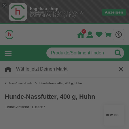
hagebau shop
Anzeigen
hagebau connect GmbH & Co. KG
KOSTENLOS- In Google Play
Wähle jetzt Deinen Markt
Hunde-Nassfutter, 400 g, Huhn
Nassfutter Hunde
Hunde-Nassfutter, 400 g, Huhn
Online-Artikelnr.: 1183287
BEWI DOG®