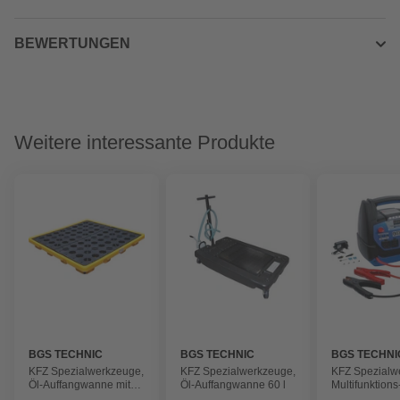
BEWERTUNGEN
Weitere interessante Produkte
BGS TECHNIC
BGS TECHNIC
BGS TECHNI
KFZ Spezialwerkzeuge,
KFZ Spezialwerkzeuge,
KFZ Spezialw
Öl-Auffangwanne mit
Öl-Auffangwanne 60 l
Multifunktions
Gitterrost , für 4 x 200 l
Starthilfegerät