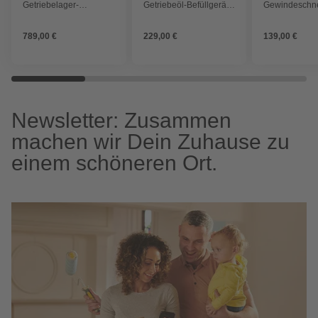
Getriebelager-
Getriebeöl-Befüllgerät
Gewindeschne
Abzieher-Satz für LKWs
mit 8 Adaptern , 7 l
metrisch / Zoll
789,00 €
229,00 €
139,00 €
Newsletter: Zusammen
machen wir Dein Zuhause zu
einem schöneren Ort.