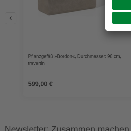
Pflanzgefäß »Bordon«, Durchmesser: 98 cm,
travertin
599,00 €
Newsletter: Zusammen machen w