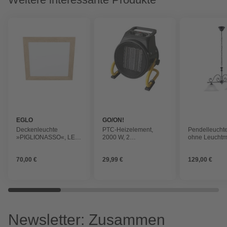
EGLO
GO/ON!
Deckenleuchte
PTC-Heizelement,
Pendelleuchte
»PIGLIONASSO«, LED,
2000 W, 2
ohne Leuchtmi
20 W, 2850 LM
Leistungsstufen
70,00 €
29,99 €
129,00 €
Newsletter: Zusammen