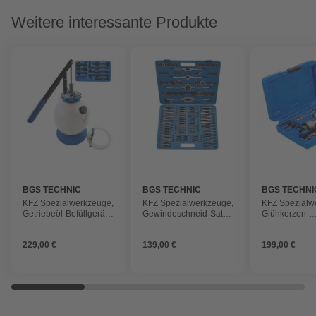
Weitere interessante Produkte
BGS TECHNIC
BGS TECHNIC
BGS TECHNI
KFZ Spezialwerkzeuge,
KFZ Spezialwerkzeuge,
KFZ Spezialw
Getriebeöl-Befüllgerät
Gewindeschneid-Satz
Glühkerzen-
mit 8 Adaptern , 7 l
metrisch / Zoll , 110-tlg.
Demontage-W
Satz M9, 9-tlg
229,00 €
139,00 €
199,00 €