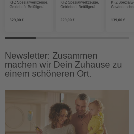
KFZ Spezialwerkzeuge,
KFZ Spezialwerkzeuge,
KFZ Spezialw
Getriebeöl-Befüllgerät
Getriebeöl-Befüllgerät
Gewindeschne
mit Rücklaufsystem, mit
mit 8 Adaptern , 7 l
metrisch / Zoll
8 Adaptern , 7 l
329,00 €
229,00 €
139,00 €
Newsletter: Zusammen
machen wir Dein Zuhause zu
einem schöneren Ort.