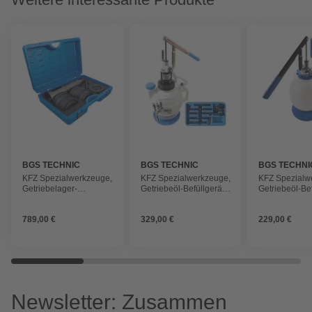
BGS TECHNIC
BGS TECHNIC
BGS TECHNI
KFZ Spezialwerkzeuge,
KFZ Spezialwerkzeuge,
KFZ Spezialw
Getriebelager-
Getriebeöl-Befüllgerät
Getriebeöl-Bef
Abzieher-Satz für LKWs
mit Rücklaufsystem, mit
mit 8 Adaptern 
8 Adaptern , 7 l
789,00 €
329,00 €
229,00 €
Newsletter: Zusammen