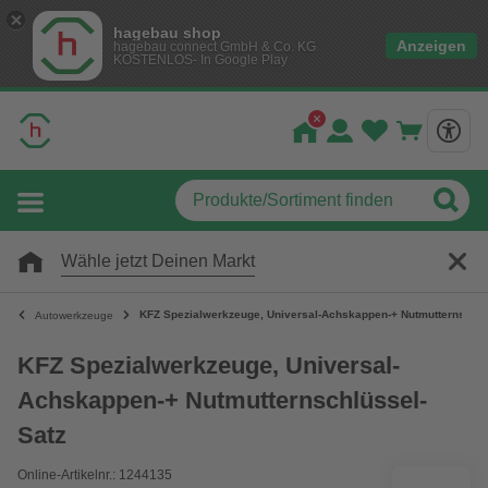
hagebau shop
Anzeigen
hagebau connect GmbH & Co. KG
KOSTENLOS- In Google Play
Wähle jetzt Deinen Markt
KFZ Spezialwerkzeuge, Universal-Achskappen-+ Nutmutternschlü
Autowerkzeuge
KFZ Spezialwerkzeuge, Universal-
Achskappen-+ Nutmutternschlüssel-
Satz
Online-Artikelnr.: 1244135