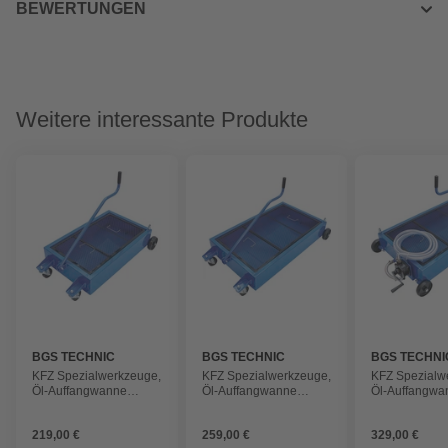
BEWERTUNGEN
Weitere interessante Produkte
BGS TECHNIC
BGS TECHNIC
BGS TECHNI
KFZ Spezialwerkzeuge,
KFZ Spezialwerkzeuge,
KFZ Spezialw
Öl-Auffangwanne
Öl-Auffangwanne
Öl-Auffangwa
fahrbar , 35 l
fahrbar , 55 l
fahrbar , 55 l
219,00 €
259,00 €
329,00 €