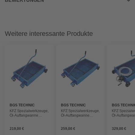
BEWERTUNGEN
Weitere interessante Produkte
BGS TECHNIC
BGS TECHNIC
BGS TECHNI
KFZ Spezialwerkzeuge,
KFZ Spezialwerkzeuge,
KFZ Spezialw
Öl-Auffangwanne
Öl-Auffangwanne
Öl-Auffangwa
fahrbar , 35 l
fahrbar , 55 l
fahrbar , 55 l
219,00 €
259,00 €
329,00 €