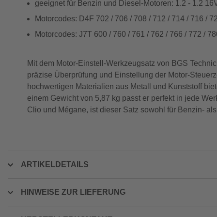
geeignet für Benzin und Diesel-Motoren: 1.2 - 1.2 16V 
Motorcodes: D4F 702 / 706 / 708 / 712 / 714 / 716 / 72
Motorcodes: J7T 600 / 760 / 761 / 762 / 766 / 772 / 7
Mit dem Motor-Einstell-Werkzeugsatz von BGS Technic bis
präzise Überprüfung und Einstellung der Motor-Steuerz
hochwertigen Materialien aus Metall und Kunststoff biete
einem Gewicht von 5,87 kg passt er perfekt in jede We
Clio und Mégane, ist dieser Satz sowohl für Benzin- al
ARTIKELDETAILS
HINWEISE ZUR LIEFERUNG