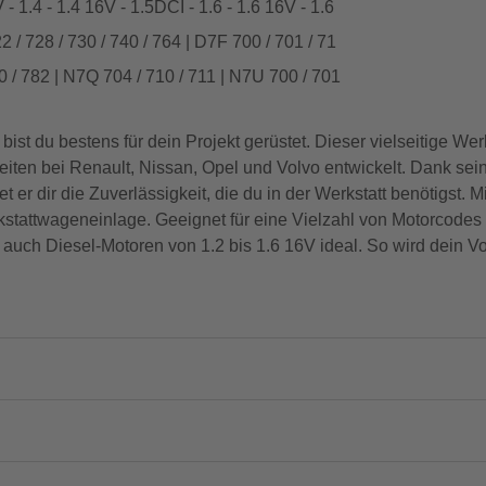
- 1.4 - 1.4 16V - 1.5DCI - 1.6 - 1.6 16V - 1.6
2 / 728 / 730 / 740 / 764 | D7F 700 / 701 / 71
80 / 782 | N7Q 704 / 710 / 711 | N7U 700 / 701
t du bestens für dein Projekt gerüstet. Dieser vielseitige Werkz
eiten bei Renault, Nissan, Opel und Volvo entwickelt. Dank sei
t er dir die Zuverlässigkeit, die du in der Werkstatt benötigst. 
rkstattwageneinlage. Geeignet für eine Vielzahl von Motorcodes
s auch Diesel-Motoren von 1.2 bis 1.6 16V ideal. So wird dein 