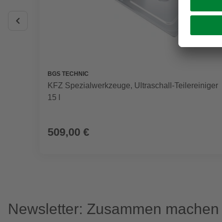
BGS TECHNIC
KFZ Spezialwerkzeuge, Ultraschall-Teilereiniger
15 l
509,00 €
Newsletter: Zusammen machen w