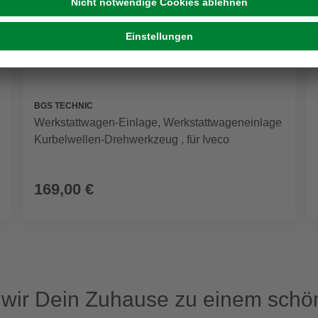
BGS TECHNIC
Werkstattwagen-Einlage, Werkstattwageneinlage
Kurbelwellen-Drehwerkzeug , für Iveco
169,00 €
ir Dein Zuhause zu einem schön