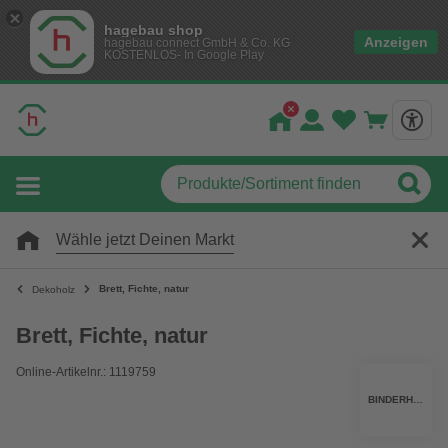
hagebau shop
Anzeigen
hagebau connect GmbH & Co. KG
KOSTENLOS- In Google Play
Wähle jetzt Deinen Markt
Brett, Fichte, natur
Dekoholz
Brett, Fichte, natur
Online-Artikelnr.: 1119759
BINDERHOLZ