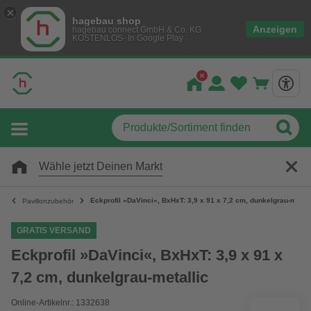
hagebau shop
Anzeigen
hagebau connect GmbH & Co. KG
KOSTENLOS- In Google Play
Wähle jetzt Deinen Markt
Eckprofil »DaVinci«, BxHxT: 3,9 x 91 x 7,2 cm, dunkelgrau-metall
Pavillonzubehör
GRATIS VERSAND
Eckprofil »DaVinci«, BxHxT: 3,9 x 91 x
7,2 cm, dunkelgrau-metallic
Online-Artikelnr.: 1332638