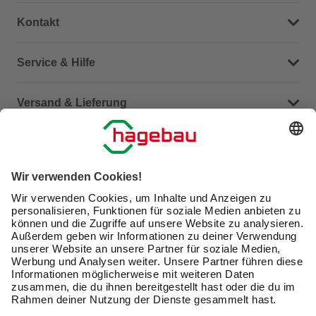
Kontakt
Dein Kontakt zu uns
Service & Hilfe
Häufige Fragen (FAQ)
Versand & Lieferung
Serviceübersicht
Meine Bestellübersicht
Unternehmen
Kontaktseite
Retoure
Newsletter
hagebau connect
Lieferstatus
Marktfinder
Lade unsere App herunter
hagebau Gruppe
Versandkosten
Gutscheinkarte kaufen
Karriere
Click & Reserve
Guthabenabfrage Gutscheinkarte
Barrierefreiheitserklärung
Click & Collect
Produktbewertungen
Unsere Sorgfaltspflichten
Du hast eine Online-Bestellung bei uns und möchtest
Elektroaltgeräte Rücknahme
diese widerrufen?