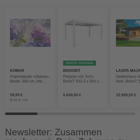
GRATIS VERSAND
KOMAR
BIOHORT
LASITA MAJ
Papiertapete »Otaksa«,
Pergola »Gr. 5x3«,
Gartenhaus 
Breite: 368 cm, inkl.
BxHxT: 552,5 x 264 x
Holz, BxHxT: 
Kleister
312 cm, weiß/silber-
258,4 x 590 
metallic
(Außenmaße)
59,99 €
6.649,00 €
32.999,00 €
(6,42 € / m²)
Newsletter: Zusammen