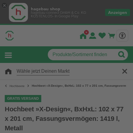
hagebau shop
Anzeigen
hagebau connect GmbH & Co. KG
KOSTENLOS- In Google Play
Wähle jetzt Deinen Markt
Hochbeet »X-Design«, BxHxL: 102 x 77 x 201 cm, Fassungsvermögen: 
Hochbeete
GRATIS VERSAND
Hochbeet »X-Design«, BxHxL: 102 x 77
x 201 cm, Fassungsvermögen: 1419 l,
Metall