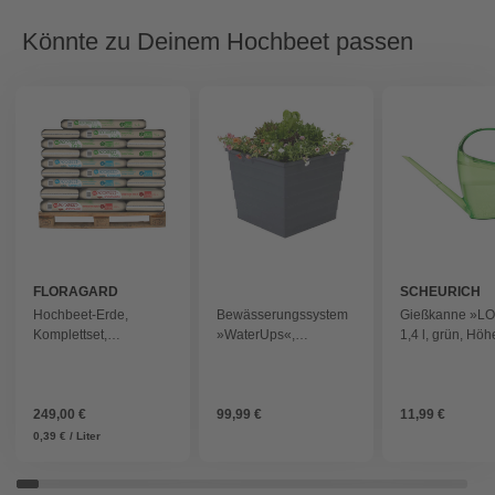
Könnte zu Deinem Hochbeet passen
FLORAGARD
SCHEURICH
Hochbeet-Erde,
Bewässerungssystem
Gießkanne »L
Komplettset,
»WaterUps«,
1,4 l, grün, Höh
Mischpalette, 640 L -
Pflanzkübel, LxBxH: 48
cm - gruen
braun
x 48 x 43 cm - grau
249,00 €
99,99 €
11,99 €
0,39 € / Liter