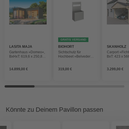
GRATIS VERSAND
LASITA MAJA
BIOHORT
SKANHOLZ
Gartenhaus »Domeo«,
Sichtschutz für
Carport »Fich
BxHxT: 619,6 x 250,8 x
Hochbeet »Belvedere«,
BxT: 423 x 56
519,6 cm (Außenmaß
Stahlblech,
Firsthöhe: 32
inkl. Dachüberstand),
feuerverzinkt/lackiert
unbehandelt
14.899,00 €
319,00 €
3.299,00 €
grüngrau
Könnte zu Deinem Pavillon passen