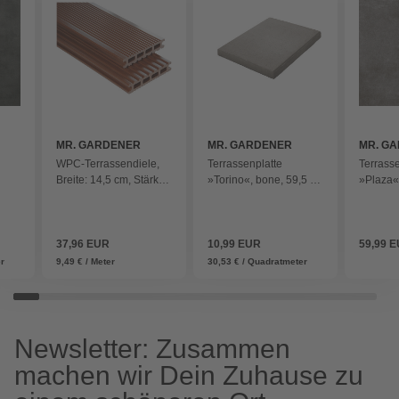
MR. GARDENER
MR. GARDENER
MR. G
WPC-Terrassendiele,
Terrassenplatte
Terrasse
Breite: 14,5 cm, Stärke:
»Torino«, bone, 59,5 x
»Plaza«
2,6 cm, 1 Stk. - braun
59,5 x 2 cm, Keramik -
100 x 2
grau
anthrazi
37,96 EUR
10,99 EUR
59,99 
er
9,49 € / Meter
30,53 € / Quadratmeter
Newsletter: Zusammen
machen wir Dein Zuhause zu