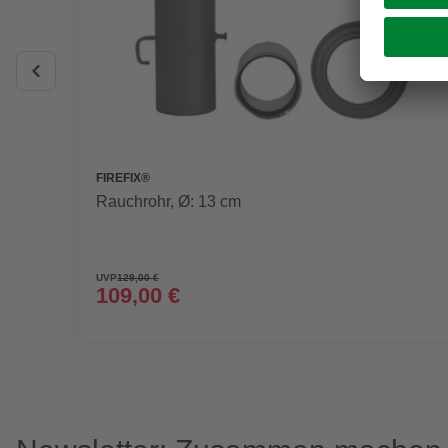
FIREFIX®
Rauchrohr, Ø: 13 cm
UVP
129,00 €
109,00 €