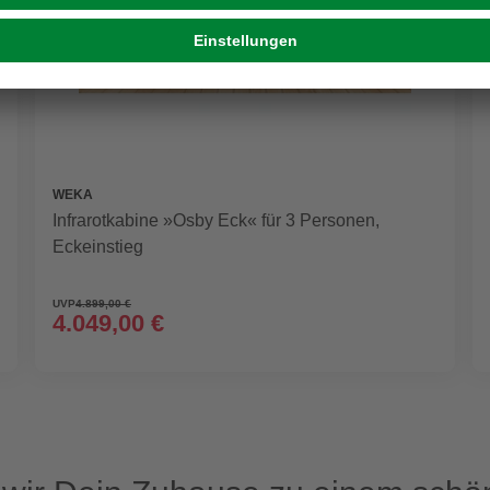
WEKA
Infrarotkabine »Osby Eck« für 3 Personen,
Eckeinstieg
UVP
4.899,00 €
4.049,00 €