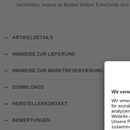
nachrüsten, sodass du flexibel bleibst. Entscheide dic
ARTIKELDETAILS
HINWEISE ZUR LIEFERUNG
HINWEISE ZUR MARKTRESERVIERUNG
DOWNLOADS
HERSTELLERKONTAKT
BEWERTUNGEN