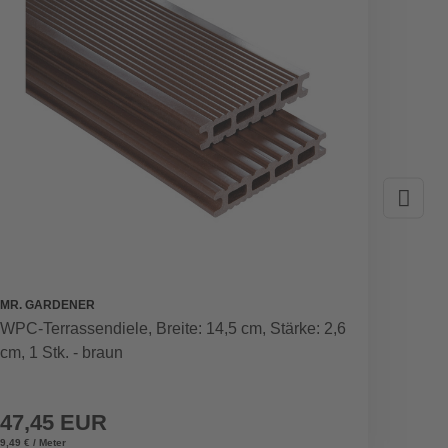
MR. GARDENER
MR. GA
WPC-Terrassendiele, Breite: 14,5 cm, Stärke: 2,6
WPC-Te
cm, 1 Stk. - braun
cm, mat
47,45 EUR
20,9
9,49 € / Meter
10,49 € / 