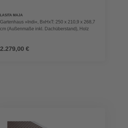
LASITA MAJA
ANGERE
Gartenhaus »Indi«, BxHxT: 250 x 210,9 x 268,7
Hollyw
cm (Außenmaße inkl. Dachüberstand), Holz
Auflag
2.279,00 €
649,