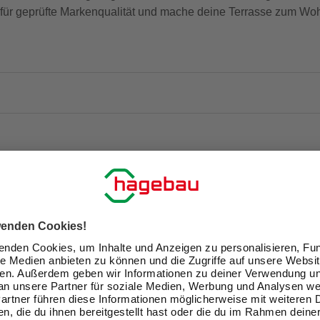
h für geprüfte Markenqualität und mache deine Terrasse zum Wohl