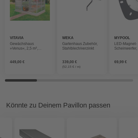
VITAVIA
WEKA
MYPOOL
Gewächshaus
Gartenhaus Zubehör,
LED-Magnet-
»Venus«, 2,5 m²,
Stahlblech/verzinkt
Scheinwerfer, 
Kunststoff/Aluminium,
geeignet für: 
winterfest
Beleuchtung
449,00 €
339,00 €
69,99 €
(52,15 € / m)
Könnte zu Deinem Pavillon passen