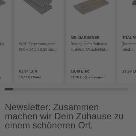
MR. GARDENER
TRAUM
nca
WPC-Terrassendielen,
Betonplatte »Pollenca
Terrass
600 x 14,5 x 0,26 cm,
«, Beton, Muschelkalk,
Deck «, 
cm -
WPC, grau
LxBxH: 80 x 40 x 4 cm -
21x125x
bunt
- grau
62,94 EUR
18,49 EUR
29,98 
er
10,49 € / Meter
57,78 € / Quadratmeter
Newsletter: Zusammen
machen wir Dein Zuhause zu
einem schöneren Ort.