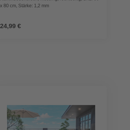
x 80 cm, Stärke: 1,2 mm
struktu
24,99 €
29,9
(5,63 € / 