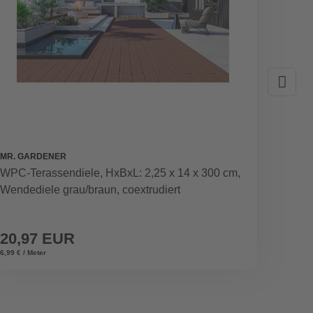
MR. GARDENER
MR. GA
WPC-Terassendiele, HxBxL: 2,25 x 14 x 300 cm,
Betonp
Wendediele grau/braun, coextrudiert
20,97 EUR
8,29
6,99 € / Meter
34,54 € /