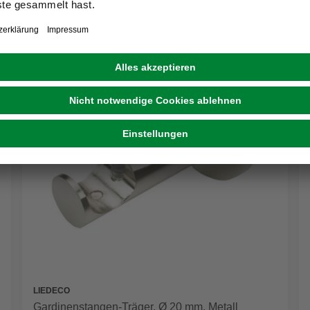
LIEDECO
Gardinenstangen-Träger, Ø 20 mm, Metall