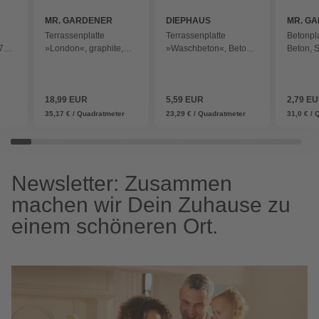
MR. GARDENER
DIEPHAUS
MR. G
Terrassenplatte
Terrassenplatte
Betonpla
,74
»London«, graphite,
»Waschbeton«, Beton,
Beton, 
59,5 x 90 x 2 cm,
Kanten: scharfkantig -
LxBxH: 3
Keramik - grau
bunt
gelb
rau
18,99 EUR
5,59 EUR
2,79 E
35,17 € / Quadratmeter
23,29 € / Quadratmeter
31,0 € /
Newsletter: Zusammen
machen wir Dein Zuhause zu
einem schöneren Ort.