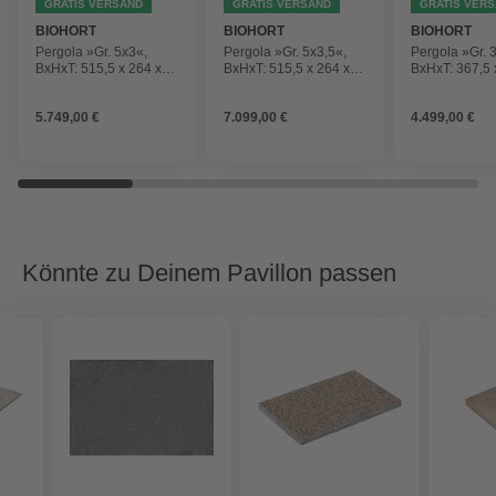
GRATIS VERSAND
GRATIS VERSAND
GRATIS VER
BIOHORT
BIOHORT
BIOHORT
Pergola »Gr. 5x3«,
Pergola »Gr. 5x3,5«,
Pergola »Gr. 
BxHxT: 515,5 x 264 x
BxHxT: 515,5 x 264 x
BxHxT: 367,5 
312 cm, weiß
367,5 cm, weiß/silber-
367,5 cm, weiß
metallic
metallic
5.749,00 €
7.099,00 €
4.499,00 €
Könnte zu Deinem Pavillon passen