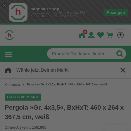
hagebau shop
Anzeigen
hagebau connect GmbH & Co. KG
KOSTENLOS- In Google Play
Wähle jetzt Deinen Markt
Pergola »Gr. 4x3,5«, BxHxT: 460 x 264 x 367,5 cm, weiß
Pergola
GRATIS VERSAND
Pergola »Gr. 4x3,5«, BxHxT: 460 x 264 x
367,5 cm, weiß
Online-Artikelnr.: 1581865