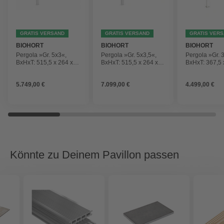
GRATIS VERSAND
GRATIS VERSAND
GRATIS VER
BIOHORT
BIOHORT
BIOHORT
Pergola »Gr. 5x3«,
Pergola »Gr. 5x3,5«,
Pergola »Gr. 
BxHxT: 515,5 x 264 x
BxHxT: 515,5 x 264 x
BxHxT: 367,5 
312 cm, weiß
367,5 cm, weiß/silber-
367,5 cm, weiß
metallic
metallic
5.749,00 €
7.099,00 €
4.499,00 €
Könnte zu Deinem Pavillon passen