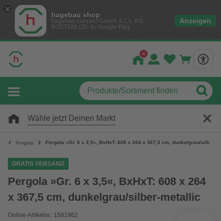
hagebau shop
Anzeigen
hagebau connect GmbH & Co. KG
KOSTENLOS- In Google Play
Wähle jetzt Deinen Markt
Pergola »Gr. 6 x 3,5«, BxHxT: 608 x 264 x 367,5 cm, dunkelgrau/silber-me
Pergola
GRATIS VERSAND
Pergola »Gr. 6 x 3,5«, BxHxT: 608 x 264
x 367,5 cm, dunkelgrau/silber-metallic
Online-Artikelnr.: 1581962