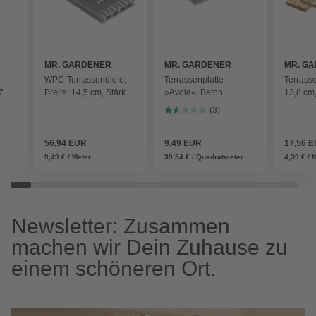
MR. GARDENER
MR. GARDENER
MR. G
WPC-Terrassendiele,
Terrassenplatte
Terrasse
,74
Breite: 14,5 cm, Stärke:
»Avola«, Beton,
13,8 cm,
2,6 cm, 1 Stk. - grau
Kanten: gefast -
1 Stk. -
(3)
schwarz
rau
56,94 EUR
9,49 EUR
17,56 
9,49 € / Meter
39,54 € / Quadratmeter
4,39 € / 
Newsletter: Zusammen
machen wir Dein Zuhause zu
einem schöneren Ort.