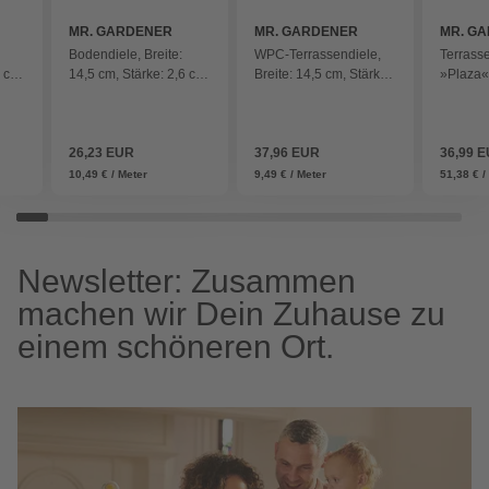
MR. GARDENER
MR. GARDENER
MR. G
Bodendiele, Breite:
WPC-Terrassendiele,
Terrasse
6 cm,
14,5 cm, Stärke: 2,6 cm,
Breite: 14,5 cm, Stärke:
»Plaza«
matt - grau
2,6 cm, 1 Stk. - braun
120 x 2
anthrazi
26,23 EUR
37,96 EUR
36,99 
10,49 € / Meter
9,49 € / Meter
51,38 € 
Newsletter: Zusammen
machen wir Dein Zuhause zu
einem schöneren Ort.