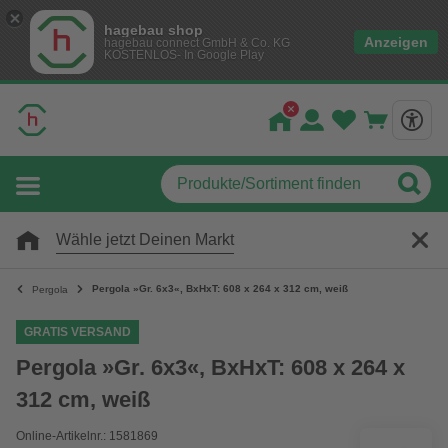
hagebau shop
Anzeigen
hagebau connect GmbH & Co. KG
KOSTENLOS- In Google Play
Wähle jetzt Deinen Markt
Pergola »Gr. 6x3«, BxHxT: 608 x 264 x 312 cm, weiß
Pergola
GRATIS VERSAND
Pergola »Gr. 6x3«, BxHxT: 608 x 264 x
312 cm, weiß
Online-Artikelnr.: 1581869