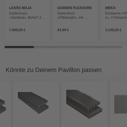
LASITA MAJA
GARDEN PLEASURE
WEKA
Gartenhaus
Gartentisch
Ecksauna »
»Sardinia«, BxHxT: 250
»Pittsburgh«, mit -
1«, 4 Personen
x 239,4 x 250 cm
Tischplatte, BxTxH: 70
5,4 kW Ofen m
(Außenmaß inkl.
x 70 x 75 cm
integrierter S
7.099,00 €
94,99 €
3.149,00 €
Dachüberstand),
carbongrau
Könnte zu Deinem Pavillon passen