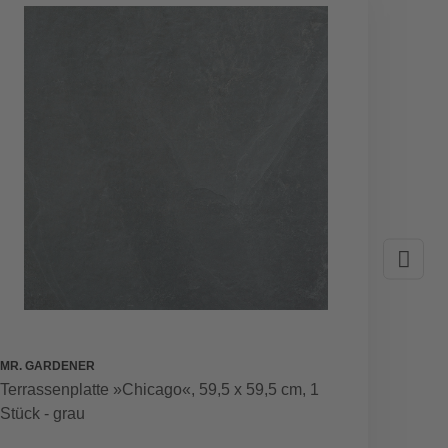
MR. GARDENER
ELEPH
Terrassenplatte »Chicago«, 59,5 x 59,5 cm, 1
Terras
Stück - grau
Bambu