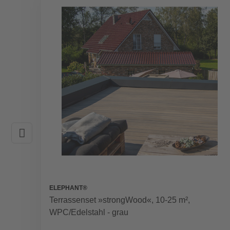
ELEPHANT®
Terrassenset »strongWood«, 10-25 m²,
WPC/Edelstahl - grau