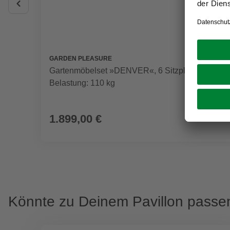
GARDEN PLEASURE
Gartenmöbelset »DENVER«, 6 Sitzplätze, max.
Belastung: 110 kg
1.899,00 €
Könnte zu Deinem Pavillon passe