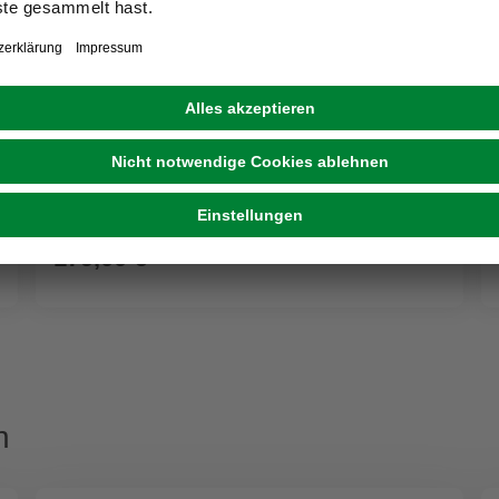
AL-KO
Hauswasserautomat »Easy«, Fördermenge: 3600
l/h, 850 w
179,00 €
n