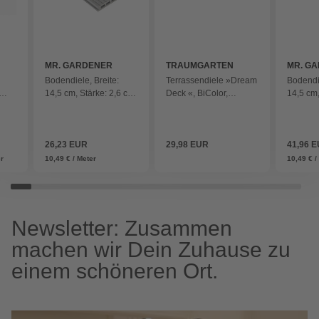
MR. GARDENER
TRAUMGARTEN
MR. G
Bodendiele, Breite:
Terrassendiele »Dream
Bodendie
14,5 cm, Stärke: 2,6 cm,
Deck «, BiColor,
14,5 cm,
au
matt - grau
21x125x2000 sand -
matt - g
braun
26,23 EUR
29,98 EUR
41,96 
er
10,49 € / Meter
10,49 € /
Newsletter: Zusammen
machen wir Dein Zuhause zu
einem schöneren Ort.