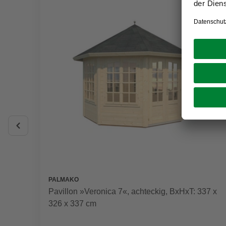
PALMAKO
Pavillon »Veronica 7«, achteckig, BxHxT: 337 x
326 x 337 cm