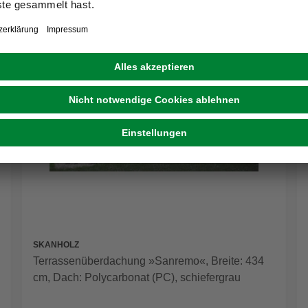
SKANHOLZ
Terrassenüberdachung »Sanremo«, Breite: 434
cm, Dach: Polycarbonat (PC), schiefergrau