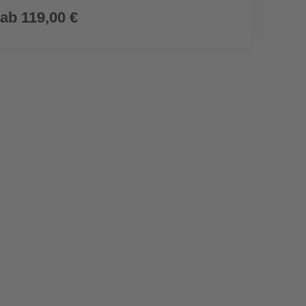
ab
119,00 €
28,9