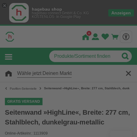
hagebau shop
Anzeigen
hagebau connect GmbH & Co. KG
KOSTENLOS- In Google Play
Wähle jetzt Deinen Markt
Seitenwand »HighLine«, Breite: 277 cm, Stahlblech, dunkelgra
Pavillon-Seitenteile
GRATIS VERSAND
Seitenwand »HighLine«, Breite: 277 cm,
Stahlblech, dunkelgrau-metallic
Online-Artikelnr.: 1113909