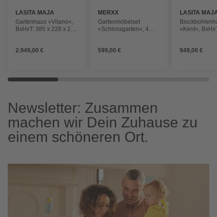
LASITA MAJA
MERXX
LASITA MAJ
Gartenhaus »Vilano«,
Gartenmöbelset
Blockbohlenh
BxHxT: 385 x 228 x 220
»Schlossgarten«, 4
»Kent«, BxHxT
cm, (Außenmaß inkl.
Sitzplätze,
211 x 225 cm
Dachüberstand),
Eukalyptusholz
(Außenmaß in
2.949,00 €
599,00 €
949,00 €
schwedenrot
Dachüberstan
naturbelasse
Newsletter: Zusammen
machen wir Dein Zuhause zu
einem schöneren Ort.