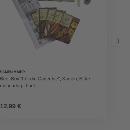
SAMEN MAIER
FLORA
Beet-Box "Für die Gartenfee", Samen, Blüte:
Hochbe
mehrfarbig - bunt
- brau
12,99 €
249,
0,39 € / Li