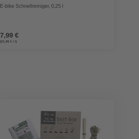
E-bike Schnellreiniger, 0,25 l
Großra
7,99 €
14,9
(31,96 € / l)