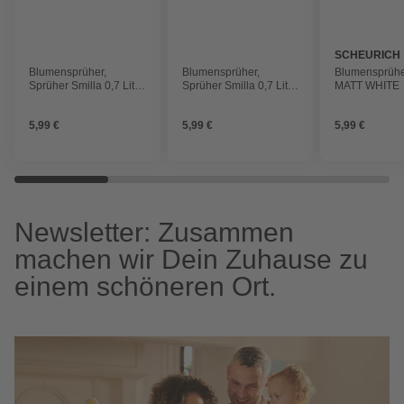
SCHEURICH
Blumensprüher,
Blumensprüher,
Blumensprühe
Sprüher Smilla 0,7 Liter
Sprüher Smilla 0,7 Liter
MATT WHITE
143/28 matt anthracite
143/28 matt taupe H.28
H.28 cm
cm
5,99 €
5,99 €
5,99 €
Newsletter: Zusammen
machen wir Dein Zuhause zu
einem schöneren Ort.