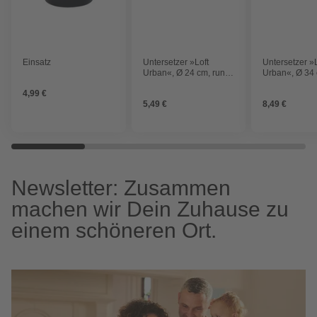
Einsatz
Untersetzer »Loft
Untersetzer »L
Urban«, Ø 24 cm, rund,
Urban«, Ø 34 
thymian grün
thymian grün
4,99 €
5,49 €
8,49 €
Newsletter: Zusammen
machen wir Dein Zuhause zu
einem schöneren Ort.