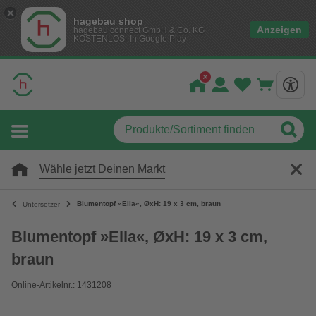
hagebau shop
Anzeigen
hagebau connect GmbH & Co. KG
KOSTENLOS- In Google Play
Wähle jetzt Deinen Markt
Blumentopf »Ella«, ØxH: 19 x 3 cm, braun
Untersetzer
Blumentopf »Ella«, ØxH: 19 x 3 cm,
braun
Online-Artikelnr.: 1431208