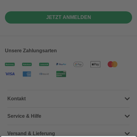
JETZT ANMELDEN
Unsere Zahlungsarten
Kontakt
Dein Kontakt zu uns
Service & Hilfe
Häufige Fragen (FAQ)
Versand & Lieferung