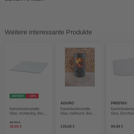
Weitere interessante Produkte
AKTION
- 22%
ADURO
FIREFIX®
Kaminbodenplatte
Kaminbodenplatte
Kaminbodenpl
Glas, rechteckig, BxL:
Glas, halbrund, BxL:
Glas, Durchsic
85 x 100 cm, Stärke: 8
106,3 x 130 cm, Stärke:
100 x 120 cm,
mm, transparent
6 mm, transparent
49,99 €
38,99 €
139,00 €
89,99 €