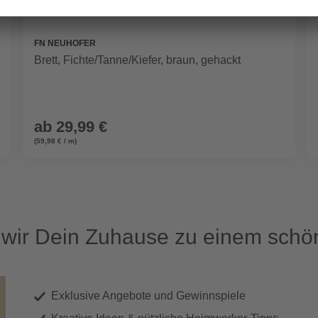
FN NEUHOFER
Brett, Fichte/Tanne/Kiefer, braun, gehackt
ab
29,99 €
(59,98 € / m)
ir Dein Zuhause zu einem schön
Exklusive Angebote und Gewinnspiele