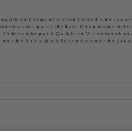
ringst du den beruhigenden Duft von Lavendel in dein Zuhause.
ihre dekorative, geriffelte Oberfläche. Der hochwertige Docht s
rtifizierung für geprüfte Qualität steht. Mit einer Brenndauer
ide dich für diese stilvolle Kerze und verwandle dein Zuhaus