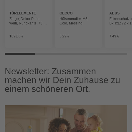
TÜRELEMENTE
GECCO
ABUS
BORNE
Zarge, Dekor Pinie
Hülsenmutter, M5,
Eckenschutz 
weiß, Rundkante, 73.5
Gold, Messing
BxHxL: 72 x 1
x 198.5 x 16 cm, rechts
mm, transpare
109,00 €
3,99 €
7,49 €
Newsletter: Zusammen
machen wir Dein Zuhause zu
einem schöneren Ort.