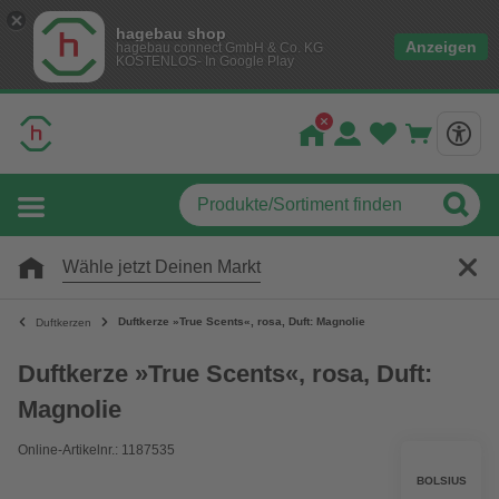
hagebau shop
Anzeigen
hagebau connect GmbH & Co. KG
KOSTENLOS- In Google Play
Wähle jetzt Deinen Markt
Duftkerze »True Scents«, rosa, Duft: Magnolie
Duftkerzen
Duftkerze »True Scents«, rosa, Duft:
Magnolie
Online-Artikelnr.: 1187535
BOLSIUS