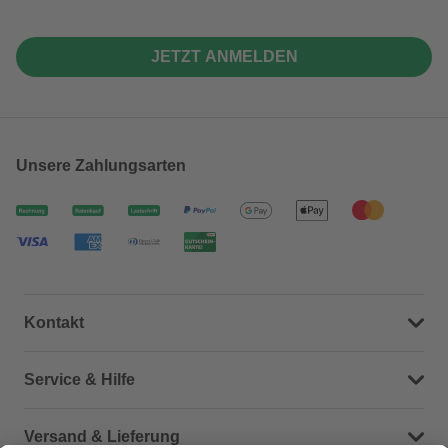
JETZT ANMELDEN
Unsere Zahlungsarten
Kontakt
Dein Kontakt zu uns
Service & Hilfe
Häufige Fragen (FAQ)
Versand & Lieferung