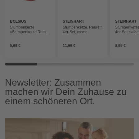
BOLSIUS
STEINHART
STEINHART
Stumpenkerze
Stumpenkerze, Raureif,
Stumpenkerze,
»Stumpenkerze Rustik
4er-Set, creme
4er-Set, salbe
Shine Collection
130/68 mm zartes rot«
5,99 €
11,99 €
8,99 €
Newsletter: Zusammen
machen wir Dein Zuhause zu
einem schöneren Ort.