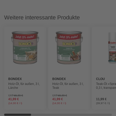
Weitere interessante Produkte
BONDEX
BONDEX
CLOU
Holz-Öl, für außen, 3 l,
Holz-Öl, für außen, 3 l,
Teak-Öl »Spr
Lärche
Teak
0,3 l, transpar
UVP
48,99 €
UVP
48,99 €
41,99 €
41,99 €
11,99 €
(14,00 € / l)
(14,00 € / l)
(39,97 € / l)