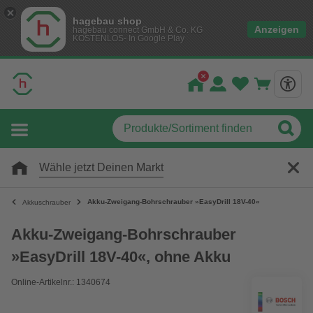
hagebau shop
Anzeigen
hagebau connect GmbH & Co. KG
KOSTENLOS- In Google Play
Wähle jetzt Deinen Markt
Akku-Zweigang-Bohrschrauber »EasyDrill 18V-40«
Akkuschrauber
Akku-Zweigang-Bohrschrauber
»EasyDrill 18V-40«, ohne Akku
Online-Artikelnr.: 1340674