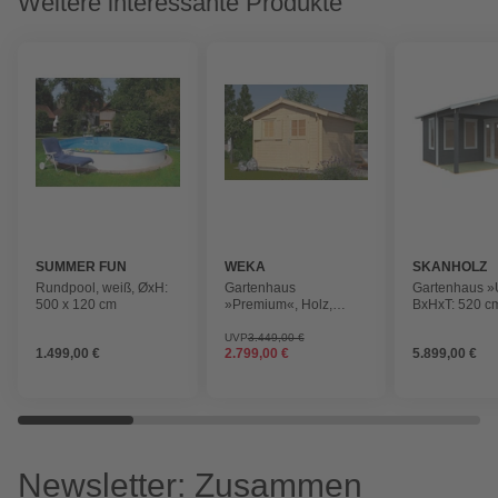
Weitere interessante Produkte
SUMMER FUN
WEKA
SKANHOLZ
Rundpool, weiß, ØxH:
Gartenhaus
Gartenhaus »U
500 x 120 cm
»Premium«, Holz,
BxHxT: 520 c
BxHxT: 380 x 262 x 300
cm x 440 (A
cm (Außenmaße inkl.
inkl. Dachübe
UVP
3.449,00 €
1.499,00 €
2.799,00 €
5.899,00 €
Dachüberstand)
Newsletter: Zusammen