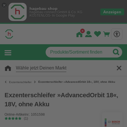
hagebau shop
Anzeigen
hagebau connect GmbH & Co. KG
KOSTENLOS- In Google Play
Wähle jetzt Deinen Markt
Exzenterschleifer »AdvancedOrbit 18«, 18V, ohne Akku
Exzenterschleifer
Exzenterschleifer »AdvancedOrbit 18«,
18V, ohne Akku
Online-Artikelnr.: 1051598
(1)