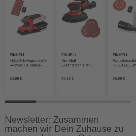
EINHELL
EINHELL
EINHELL
Akku Schwingschleifer
Druckluft-
Exzenterschle
»Power X-Change«,
Exzenterschleifer
RS 18 Li«, 18
18V, ohne Akku
»Power X-Change«,
Akku
ohne Akku
54,99 €
49,99 €
59,99 €
Newsletter: Zusammen
machen wir Dein Zuhause zu