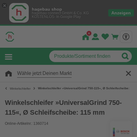
hagebau shop
Anzeigen
hagebau connect GmbH & Co. KG
KOSTENLOS- In Google Play
Wähle jetzt Deinen Markt
Winkelschleifer »UniversalGrind 750-115«, Ø Schleifscheibe: 11
Winkelschleifer
Winkelschleifer »UniversalGrind 750-
115«, Ø Schleifscheibe: 115 mm
Online-Artikelnr.: 1360714