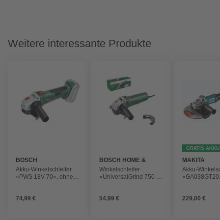
Weitere interessante Produkte
GRATIS AKKU
BOSCH
BOSCH HOME &
MAKITA
GARDEN
Akku-Winkelschleifer
Winkelschleifer
Akku-Winkelsc
»PWS 18V-70«, ohne
»UniversalGrind 750-
»GA038GT201
Akku, ohne Ladegerät
125«, Ø Schleifscheibe:
M14
125 mm
74,99 €
54,99 €
229,00 €