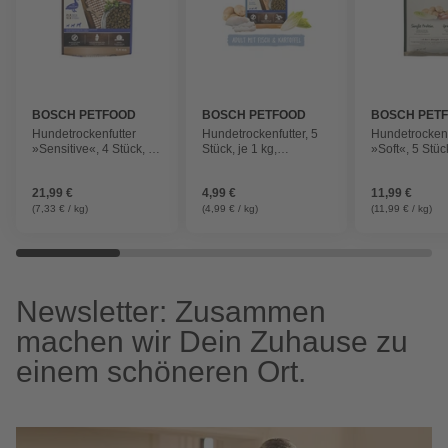
BOSCH PETFOOD
BOSCH PETFOOD
BOSCH PET
Hundetrockenfutter
Hundetrockenfutter, 5
Hundetrockenf
»Sensitive«, 4 Stück, je
Stück, je 1 kg,
»Soft«, 5 Stück
3 kg, Ente/Kartoffel
Fisch/Kartoffel
Wachtel/Kartof
21,99 €
4,99 €
11,99 €
(7,33 € / kg)
(4,99 € / kg)
(11,99 € / kg)
Newsletter: Zusammen
machen wir Dein Zuhause zu
einem schöneren Ort.