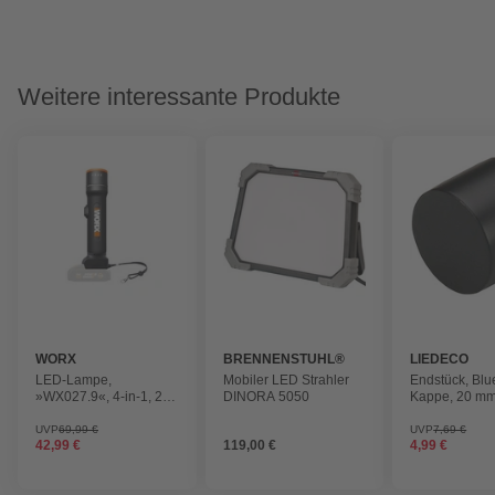
Weitere interessante Produkte
WORX
BRENNENSTUHL®
LIEDECO
LED-Lampe,
Mobiler LED Strahler
Endstück, Blu
»WX027.9«, 4-in-1, 20
DINORA 5050
Kappe, 20 mm,
V, ohne Akku
Schwarz
UVP
69,99 €
UVP
7,69 €
42,99 €
119,00 €
4,99 €