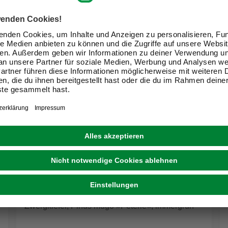
BOTANICO
Zwergkiefer, Pinus mugo »Peterle«, immergrün