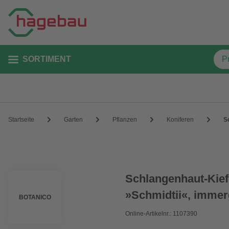
SORTIMENT
Startseite
Garten
Pflanzen
Koniferen
S
Schlangenhaut-Kief
»Schmidtii«, imme
BOTANICO
Online-Artikelnr.: 1107390