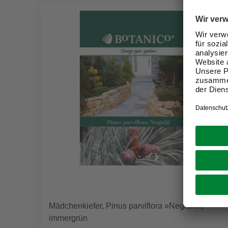
Mädchenkiefer, Pinus parviflora »Negishi«,
immergrün