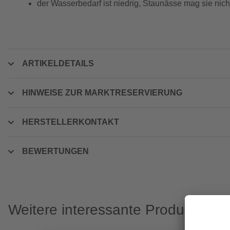
der Wasserbedarf ist niedrig, Staunässe mag sie nich
ARTIKELDETAILS
HINWEISE ZUR MARKTRESERVIERUNG
HERSTELLERKONTAKT
BEWERTUNGEN
Weitere interessante Produkte