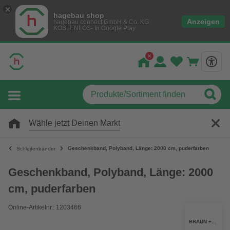
hagebau shop
Anzeigen
hagebau connect GmbH & Co. KG
KOSTENLOS- In Google Play
Wähle jetzt Deinen Markt
Geschenkband, Polyband, Länge: 2000 cm, puderfarben
Schleifenbänder
Geschenkband, Polyband, Länge: 2000
cm, puderfarben
Online-Artikelnr.: 1203466
BRAUN + COMPANY