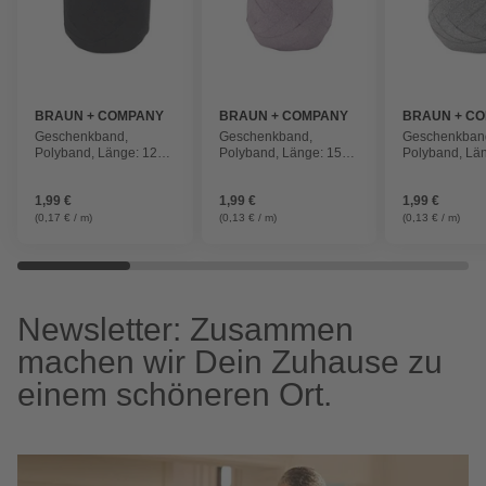
BRAUN + COMPANY
BRAUN + COMPANY
BRAUN + C
Geschenkband,
Geschenkband,
Geschenkban
Polyband, Länge: 1200
Polyband, Länge: 1500
Polyband, Lä
cm, schwarz
cm, puderfarben
cm, silberfarb
1,99 €
1,99 €
1,99 €
(0,17 € / m)
(0,13 € / m)
(0,13 € / m)
Newsletter: Zusammen
machen wir Dein Zuhause zu
einem schöneren Ort.