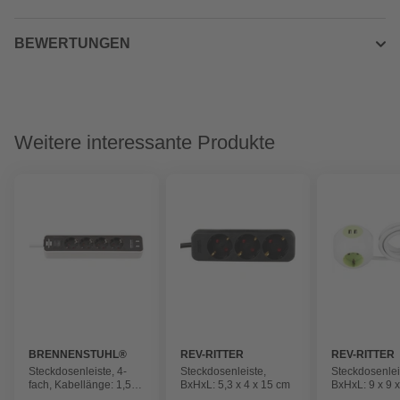
BEWERTUNGEN
Weitere interessante Produkte
BRENNENSTUHL®
REV-RITTER
REV-RITTER
Steckdosenleiste, 4-
Steckdosenleiste,
Steckdosenlei
fach, Kabellänge: 1,5
BxHxL: 5,3 x 4 x 15 cm
BxHxL: 9 x 9 
m, IP20