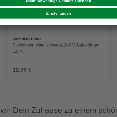
BRENNENSTUHL®
Steckdosenleiste, schwarz, 240 V, Kabellänge:
1,5 m
12,99 €
ir Dein Zuhause zu einem schön