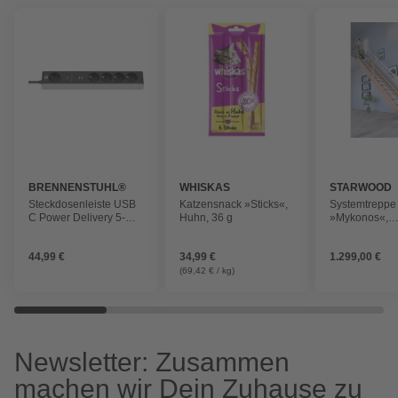
BRENNENSTUHL®
WHISKAS
STARWOOD
Steckdosenleiste USB
Katzensnack »Sticks«,
Systemtreppe
C Power Delivery 5-
Huhn, 36 g
»Mykonos«,
fach grau/schwarz
Buchenholz, 1
max. Gescho
44,99 €
34,99 €
1.299,00 €
280 cm
(69,42 € / kg)
Newsletter: Zusammen
machen wir Dein Zuhause zu