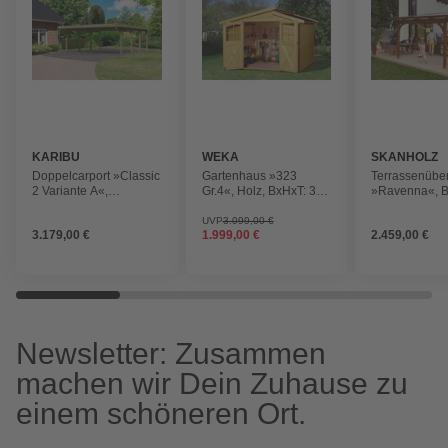
KARIBU
WEKA
SKANHOLZ
Doppelcarport »Classic
Gartenhaus »323
Terrassenübe
2 Variante A«,
Gr.4«, Holz, BxHxT: 330
»Ravenna«, Br
Außenmaß BxT: 563 x
x 232 x 250 cm
cm, Dach: Pol
586 cm, natur
(Außenmaße inkl.
(PC), nussba
UVP
3.099,00 €
3.179,00 €
1.999,00 €
2.459,00 €
Dachüberstand)
Newsletter: Zusammen
machen wir Dein Zuhause zu
einem schöneren Ort.